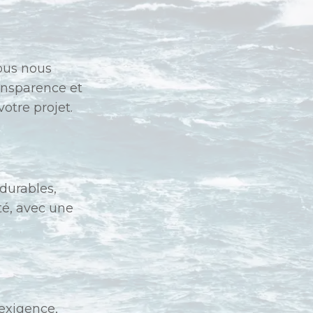
Nous nous
ansparence et
otre projet.
durables,
ité, avec une
exigence,