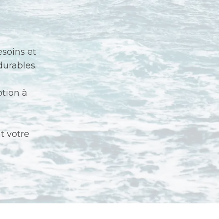
esoins et
durables.
tion à
t votre