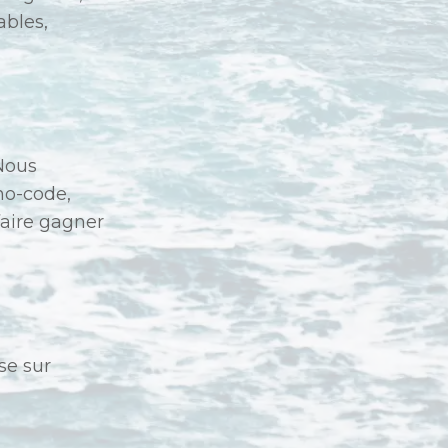
ables,
 Nous
no-code,
faire gagner
se sur