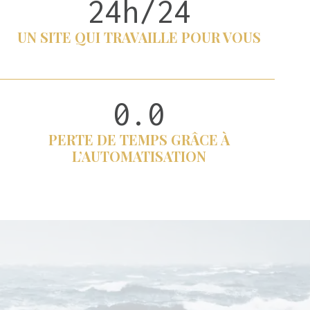
24h/24
2
4
UN SITE QUI TRAVAILLE POUR VOUS
h
/
2
4
0.0
0
PERTE DE TEMPS GRÂCE À
L’AUTOMATISATION