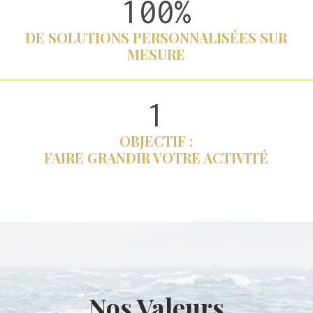
100%
1
0
DE SOLUTIONS PERSONNALISÉES SUR
0
MESURE
%
1
1
OBJECTIF :
FAIRE GRANDIR VOTRE ACTIVITÉ
Nos Valeurs