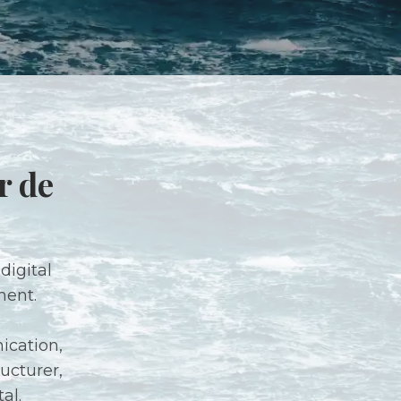
r de
digital
ment.
ication,
ucturer,
al.