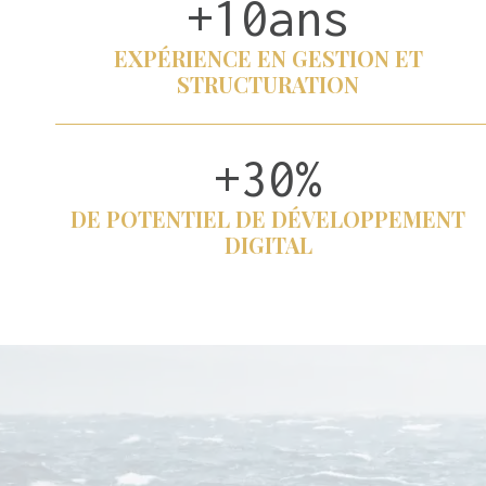
+10ans
+
1
EXPÉRIENCE EN GESTION ET
0
STRUCTURATION
a
n
s
+30%
+
3
DE POTENTIEL DE DÉVELOPPEMENT
0
DIGITAL
%