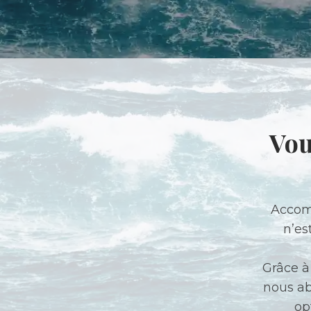
Vou
Accomp
n’es
Grâce à
nous ab
op