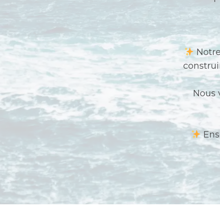
Notre 
construi
Nous 
Ense