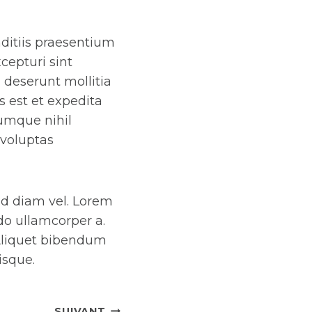
ditiis praesentium
cepturi sint
a deserunt mollitia
s est et expedita
cumque nihil
voluptas
id diam vel. Lorem
do ullamcorper a.
 Aliquet bibendum
isque.
SUIVANT