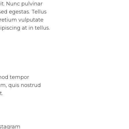
it. Nunc pulvinar
ed egestas. Tellus
pretium vulputate
iscing at in tellus.
smod tempor
am, quis nostrud
t.
nstagram