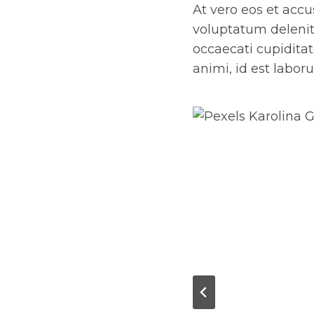
At vero eos et acc
voluptatum deleniti
occaecati cupiditat
animi, id est labor