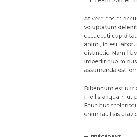
Learn Someth
At vero eos et acc
voluptatum deleniti
occaecati cupiditat
animi, id est labo
distinctio. Nam lib
impedit quo minus
assumenda est, omn
Bibendum est ultric
mollis aliquam ut p
Faucibus scelerisq
enim facilisis grav
PRÉCÉDENT