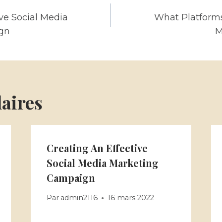
n
ive Social Media
What Platforms
gn
M
laires
Creating An Effective
Social Media Marketing
Campaign
Par
admin2116
16 mars 2022