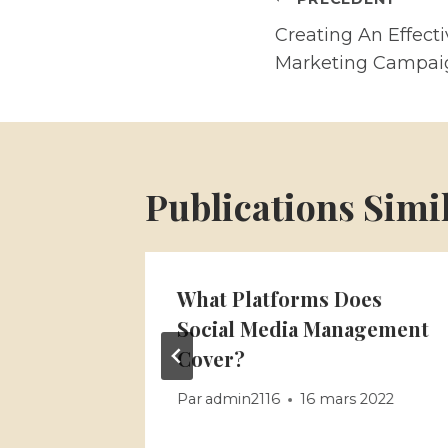
Navigatio
De
Creating An Effect
Marketing Campai
L’article
Publications Simi
e To
What Platforms Does
cial
Social Media Management
Cover?
2022
Par
admin2116
16 mars 2022