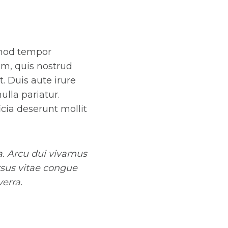
smod tempor
am, quis nostrud
. Duis aute irure
ulla pariatur.
icia deserunt mollit
la. Arcu dui vivamus
rsus vitae congue
erra.