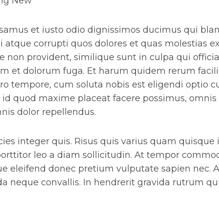
ing New
usamus et iusto odio dignissimos ducimus qui blan
 atque corrupti quos dolores et quas molestias ex
e non provident, similique sunt in culpa qui offici
rum et dolorum fuga. Et harum quidem rerum facili
ero tempore, cum soluta nobis est eligendi optio 
 id quod maxime placeat facere possimus, omnis 
is dolor repellendus.
ies integer quis. Risus quis varius quam quisque 
orttitor leo a diam sollicitudin. At tempor commo
ue eleifend donec pretium vulputate sapien nec.
ida neque convallis. In hendrerit gravida rutrum qu