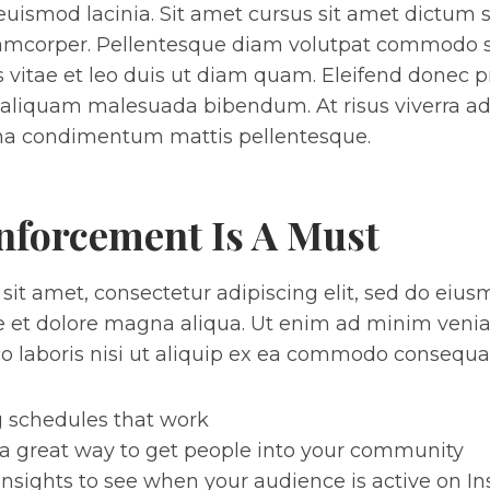
uismod lacinia. Sit amet cursus sit amet dictum s
llamcorper. Pellentesque diam volutpat commodo s
 vitae et leo duis ut diam quam. Eleifend donec 
 aliquam malesuada bibendum. At risus viverra adip
urna condimentum mattis pellentesque.
nforcement Is A Must
sit amet, consectetur adipiscing elit, sed do eiu
re et dolore magna aliqua. Ut enim ad minim veni
co laboris nisi ut aliquip ex ea commodo consequa
g schedules that work
a great way to get people into your community
insights to see when your audience is active on I