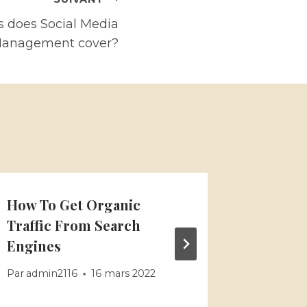
 does Social Media
anagement cover?
How To Get Organic
Why Yo
Traffic From Search
Engine
Engines
Par
admin
Par
admin2116
16 mars 2022